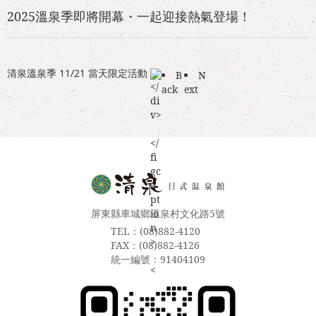
2025溫泉季即將開幕・一起迎接熱氣登場！
清泉溫泉季 11/21 當天限定活動 
B
N
ack
ext
屏東縣車城鄉溫泉村文化路5號
TEL：(08)882-4120
FAX：(08)882-4126
統一編號：91404109