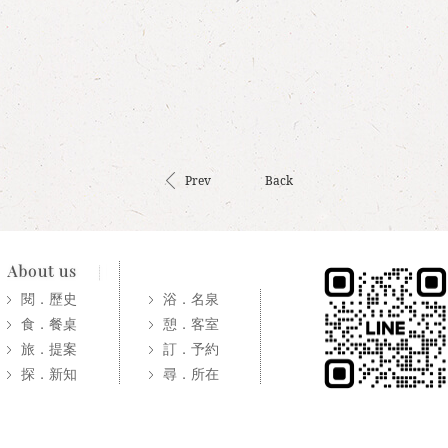
Prev
Back
閱．歷史
浴．名泉
食．餐桌
憩．客室
旅．提案
訂．予約
探．新知
尋．所在