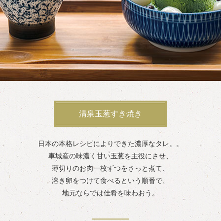
清泉玉葱すき焼き
日本の本格レシピによりできた濃厚なタレ。。
車城産の味濃く甘い玉葱を主役にさせ、
薄切りのお肉一枚ずつをさっと煮て、
溶き卵をつけて食べるという順番で、
地元ならでは佳肴を味わおう。